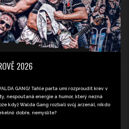
ROVĚ 2026
ALDA GANG! Tahle parta umí rozproudit krev v
hity, nespoutaná energie a humor, který nezná
tože když Walda Gang rozbalí svůj arzenál, nikdo
ekelně dobře, nemyslíte?