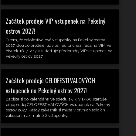
Začátek prodeje VIP vstupenek na Pekelný
ostrov 2027!
O tom, že celofestivalové vstupenky na Pekelný ostrov
2027 jdou do prodeje, už víte. Teď přichází řada na VIP! Ve
čtvrtek 16. 7. v 17:00 startuje předprodej VIP vstupenek na
Pekelný ostrov 2027.
Začátek prodeje CELOFESTIVALOVÝCH
vstupenek na Pekelný ostrov 2027!
Zapište si do kalendáře! Ve středu 15. 7. v 17:00 startuje
předprodej CELOFESTIVALOVÝCH vstupenek na Pekelný
ostrov 2027. Každý zákazník si může v prvních edicích
zakoupit maximálně 2 vstupenky.