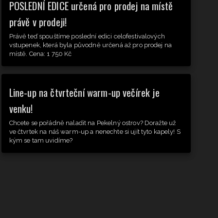
POSLEDNÍ EDICE určená pro prodej na místě
právě v prodeji!
Právě teď spouštíme poslední edici celofestivalových
vstupenek, která byla původně určená až pro prodej na
místě. Cena: 1 750 Kč
Line-up na čtvrteční warm-up večírek je
venku!
Chcete se pořádně naladit na Pekelný ostrov? Doražte už
ve čtvrtek na náš warm-up a nenechte si ujít tyto kapely! S
kým se tam uvidíme?