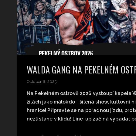
WALDA GANG NA PEKELNÉM OST
October 8, 2025
Na Pekelném ostrově 2026 vystoupí kapela W
žilách jako málokdo - šílená show, kultovní 
hranice! Připravte se na pořádnou jízdu, pro
nezůstane v klidu! Line-up začíná vypadat p