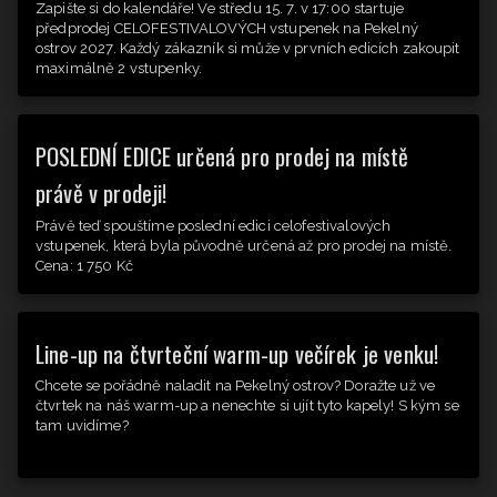
Zapište si do kalendáře! Ve středu 15. 7. v 17:00 startuje
předprodej CELOFESTIVALOVÝCH vstupenek na Pekelný
ostrov 2027. Každý zákazník si může v prvních edicích zakoupit
maximálně 2 vstupenky.
POSLEDNÍ EDICE určená pro prodej na místě
právě v prodeji!
Právě teď spouštíme poslední edici celofestivalových
vstupenek, která byla původně určená až pro prodej na místě.
Cena: 1 750 Kč
Line-up na čtvrteční warm-up večírek je venku!
Chcete se pořádně naladit na Pekelný ostrov? Doražte už ve
čtvrtek na náš warm-up a nenechte si ujít tyto kapely! S kým se
tam uvidíme?